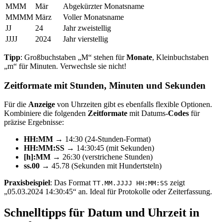
MMM
Mär
Abgekürzter Monatsname
MMMM
März
Voller Monatsname
JJ
24
Jahr zweistellig
JJJJ
2024
Jahr vierstellig
Tipp
: Großbuchstaben „M“ stehen für
Monate
, Kleinbuchstaben
„m“ für Minuten. Verwechsle sie nicht!
Zeitformate mit Stunden, Minuten und Sekunden
Für die
Anzeige
von Uhrzeiten gibt es ebenfalls flexible Optionen.
Kombiniere die folgenden
Zeitformate
mit Datums-
Codes
für
präzise Ergebnisse:
HH:MM
→ 14:30 (24-Stunden-Format)
HH:MM:SS
→ 14:30:45 (mit Sekunden)
[h]:MM
→ 26:30 (verstrichene Stunden)
ss.00
→ 45.78 (Sekunden mit Hundertsteln)
Praxisbeispiel
: Das Format
zeigt
TT.MM.JJJJ HH:MM:SS
„05.03.2024 14:30:45“ an. Ideal für Protokolle oder Zeiterfassung.
Schnelltipps für Datum und Uhrzeit in