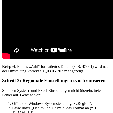
Beispiel
: Ein als „Zahl“ formatiertes Datum (z. B. 45001) wird nach
der Umstellung korrekt als „03.05.2023“ angezeigt.
Schritt 2: Regionale Einstellungen synchronisieren
Stimmen System- und Excel-Einstellungen nicht überein, treten
Fehler auf. Gehe so vor:
Öffne die Windows-Systemsteuerung > „Region“.
Passe unter „Datum und Uhrzeit“ das Format an (z. B.
TT.MM.JJJJ).