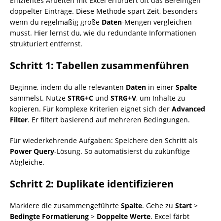
Effizientes Arbeiten mit Excel erfordert oft das Bereinigen
doppelter Einträge. Diese Methode spart Zeit, besonders
wenn du regelmäßig große
Daten
-Mengen vergleichen
musst. Hier lernst du, wie du redundante Informationen
strukturiert entfernst.
Schritt 1: Tabellen zusammenführen
Beginne, indem du alle relevanten
Daten
in einer
Spalte
sammelst. Nutze
STRG+C
und
STRG+V
, um Inhalte zu
kopieren. Für komplexe Kriterien eignet sich der
Advanced
Filter
. Er filtert basierend auf mehreren Bedingungen.
Für wiederkehrende Aufgaben: Speichere den Schritt als
Power Query
-Lösung. So automatisierst du zukünftige
Abgleiche.
Schritt 2: Duplikate identifizieren
Markiere die zusammengeführte
Spalte
. Gehe zu
Start
>
Bedingte Formatierung
>
Doppelte Werte
. Excel färbt