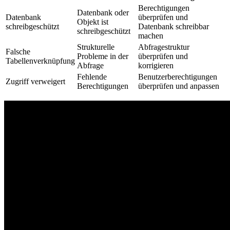
Berechtigungen
Datenbank oder
Datenbank
überprüfen und
Objekt ist
schreibgeschützt
Datenbank schreibbar
schreibgeschützt
machen
Strukturelle
Abfragestruktur
Falsche
Probleme in der
überprüfen und
Tabellenverknüpfung
Abfrage
korrigieren
Fehlende
Benutzerberechtigungen
Zugriff verweigert
Berechtigungen
überprüfen und anpassen