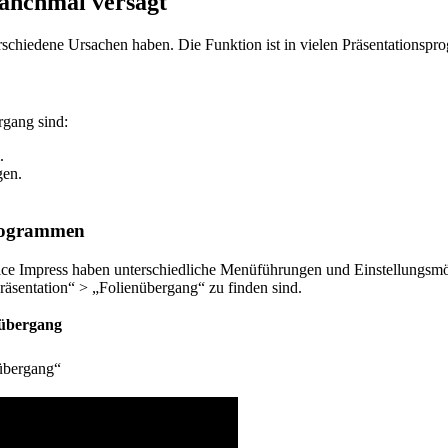
anchmal versagt
rschiedene Ursachen haben. Die Funktion ist in vielen Präsentationspr
rgang sind:
.
gen.
programmen
 Impress haben unterschiedliche Menüführungen und Einstellungsmögli
äsentation“ > „Folienübergang“ zu finden sind.
nübergang
nübergang“